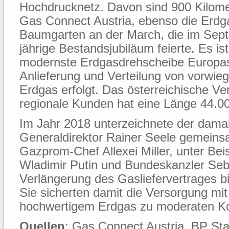
Hochdrucknetz. Davon sind 900 Kilom
Gas Connect Austria, ebenso die Erd
Baumgarten an der March, die im Sep
jährige Bestandsjubiläum feierte. Es ist
modernste Erdgasdrehscheibe Europas,
Anlieferung und Verteilung von vorwie
Erdgas erfolgt. Das österreichische Ver
regionale Kunden hat eine Länge 44.00
Im Jahr 2018 unterzeichnete der dam
Generaldirektor Rainer Seele gemein
Gazprom-Chef Allexei Miller, unter Bei
Wladimir Putin und Bundeskanzler Seba
Verlängerung des Gasliefervertrages b
Sie sicherten damit die Versorgung mit 
hochwertigem Erdgas zu moderaten Ko
Quellen
: Gas Connect Austria, BP Sta