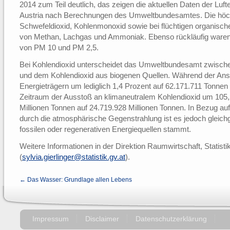
2014 zum Teil deutlich, das zeigen die aktuellen Daten der Luf
Austria nach Berechnungen des Umweltbundesamtes. Die höc
Schwefeldioxid, Kohlenmonoxid sowie bei flüchtigen organische
von Methan, Lachgas und Ammoniak. Ebenso rückläufig waren
von PM 10 und PM 2,5.
Bei Kohlendioxid unterscheidet das Umweltbundesamt zwisch
und dem Kohlendioxid aus biogenen Quellen. Während der Anst
Energieträgern um lediglich 1,4 Prozent auf 62.171.711 Tonnen
Zeitraum der Ausstoß an klimaneutralem Kohlendioxid um 105,
Millionen Tonnen auf 24.719.928 Millionen Tonnen. In Bezug au
durch die atmosphärische Gegenstrahlung ist es jedoch gleichg
fossilen oder regenerativen Energiequellen stammt.
Weitere Informationen in der Direktion Raumwirtschaft, Statistik
(
sylvia.gierlinger@statistik.gv.at
).
← Das Wasser: Grundlage allen Lebens
Impressum
Disclaimer
Datenschutzerklärung