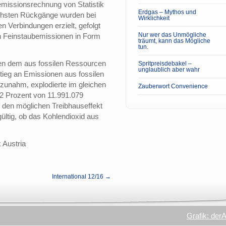
temissionsrechnung von Statistik
Erdgas – Mythos und
hsten Rückgänge wurden bei
Wirklichkeit
n Verbindungen erzielt, gefolgt
Nur wer das Unmögliche
 Feinstaubemissionen in Form
träumt, kann das Mögliche
tun.
en dem aus fossilen Ressourcen
Spritpreisdebakel –
unglaublich aber wahr
ieg an Emissionen aus fossilen
 zunahm, explodierte im gleichen
Zauberwort Convenience
2 Prozent von 11.991.079
f den möglichen Treibhauseffekt
ültig, ob das Kohlendioxid aus
 Austria
International 12/16 →
Grafik: der