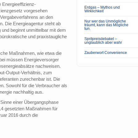
Energieeffizienz-
Erdgas – Mythos und
ffizienzgesetz vorgesehen
Wirklichkeit
Vergabeverfahrens an den
Nur wer das Unmögliche
en. Die Energieagentur steht ab
träumt, kann das Mögliche
tun.
 und beginnt unmittelbar mit dem
nbürokratische und praxistaugliche
Spritpreisdebakel –
unglaublich aber wahr
gische Maßnahmen, wie etwa die
Zauberwort Convenience
abei müssen Energieversorger
esenergieabsätze nachweisen.
put-Output-Verhältnis, zum
eferanten zurechenbar ist. Die
n. Sowohl für die Verbraucher als
nergie nachhaltig aus.
Im Sinne einer Übergangsphase
014 gesetzten Maßnahmen für
ruar 2016 durch die