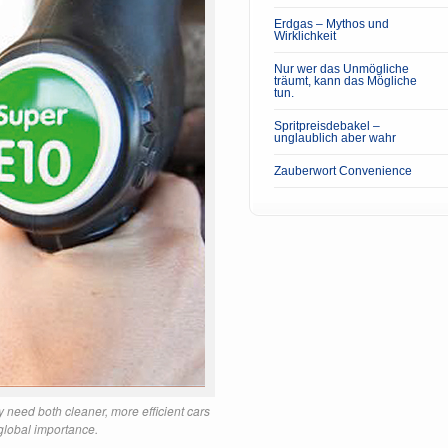
Erdgas – Mythos und
Wirklichkeit
Nur wer das Unmögliche
träumt, kann das Mögliche
tun.
Spritpreisdebakel –
unglaublich aber wahr
Zauberwort Convenience
y need both cleaner, more efficient cars
f global importance.