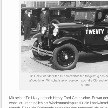
Tin Lizzie war der Start zu dem weltweiten Siegeszug des 
maßgeblichen Wirtschaftsfaktor, von dem auch die Ölbranche 
© Ford
Mit seiner Tin Lizzy schrieb Henry Ford Geschichte. Er war de
wobei er ursprünglich als Wachstumsimpuls für die Landwirtscha
vorsah. Doch die Ölindustrie entdeckte das Automobil als ne