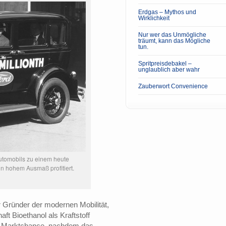
Erdgas – Mythos und
Wirklichkeit
Nur wer das Unmögliche
träumt, kann das Mögliche
tun.
Spritpreisdebakel –
unglaublich aber wahr
Zauberwort Convenience
Automobils zu einem heute
in hohem Ausmaß profitiert.
r Gründer der modernen Mobilität,
ft Bioethanol als Kraftstoff
ue Marktchance, nachdem das