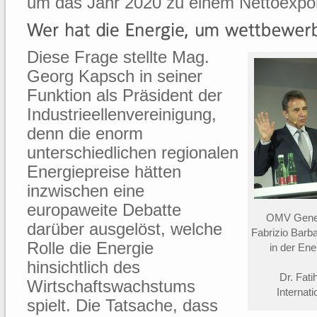
um das Jahr 2020 zu einem Nettoexpor
Diese Frage stellte Mag.
Georg Kapsch in seiner
Funktion als Präsident der
Industrieellenvereinigung,
denn die enorm
unterschiedlichen regionalen
Energiepreise hätten
inzwischen eine
europaweite Debatte
OMV Genera
darüber ausgelöst, welche
Fabrizio Barba
Rolle die Energie
in der En
hinsichtlich des
Dr. Fati
Wirtschaftswachstums
Internat
spielt. Die Tatsache, dass