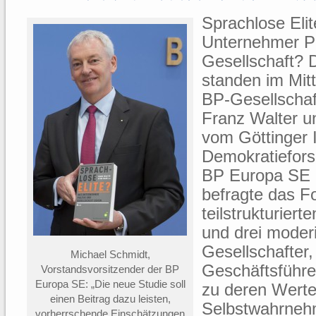
Sprachlose Eli
Unternehmer Po
Gesellschaft? 
standen im Mitt
BP-Gesellschaf
Franz Walter u
vom Göttinger In
Demokratiefors
BP Europa SE g
befragte das F
teilstrukturiert
und drei moder
Gesellschafter,
Michael Schmidt,
Geschäftsführ
Vorstandsvorsitzender der BP
Europa SE: „Die neue Studie soll
zu deren Werte
einen Beitrag dazu leisten,
Selbstwahrnehm
vorherrschende Einschätzungen