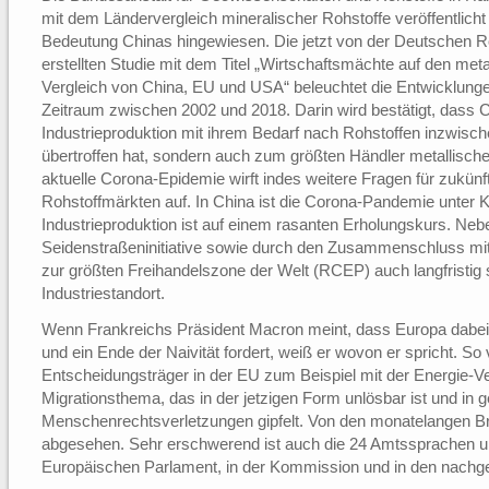
mit dem Ländervergleich mineralischer Rohstoffe veröffentlicht
Bedeutung Chinas hingewiesen. Die jetzt von der Deutschen R
erstellten Studie mit dem Titel „Wirtschaftsmächte auf den met
Vergleich von China, EU und USA“ beleuchtet die Entwicklunge
Zeitraum zwischen 2002 und 2018. Darin wird bestätigt, dass Ch
Industrieproduktion mit ihrem Bedarf nach Rohstoffen inzwisc
übertroffen hat, sondern auch zum größten Händler metallischer
aktuelle Corona-Epidemie wirft indes weitere Fragen für zukün
Rohstoffmärkten auf. In China ist die Corona-Pandemie unter Ko
Industrieproduktion ist auf einem rasanten Erholungskurs. Nebe
Seidenstraßeninitiative sowie durch den Zusammenschluss mit
zur größten Freihandelszone der Welt (RCEP) auch langfristig 
Industriestandort.
Wenn Frankreichs Präsident Macron meint, dass Europa dabei 
und ein Ende der Naivität fordert, weiß er wovon er spricht. So
Entscheidungsträger in der EU zum Beispiel mit der Energie-V
Migrationsthema, das in der jetzigen Form unlösbar ist und in 
Menschenrechtsverletzungen gipfelt. Von den monatelangen B
abgesehen. Sehr erschwerend ist auch die 24 Amtssprachen
Europäischen Parlament, in der Kommission und in den nachge