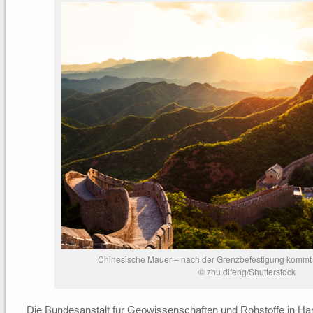
Chinesische Mauer – nach der Grenzbefestigung kommt 
© zhu difeng/Shutterstock
Die Bundesanstalt für Geowissenschaften und Rohstoffe in Han