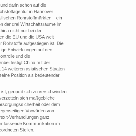
 und darin schon auf die
ohstoffagentur in Hannover
allischen Rohrstoffmärkten – ein
n der drei Wirtschaftsräume im
ina nicht nur bei der
hen die EU und die USA weit
 Rohstoffe aufgestiegen ist. Die
ftige Entwicklungen auf den
ntrolle und die
nbei festigt China mit der
 14 weiteren asiatischen Staaten
seine Position als bedeutender
ist, geopolitisch zu verschwinden
 verzetteln sich maßgebliche
ersorgungssicherheit oder dem
gegenseitigen Vorwürfen von
rexit-Verhandlungen ganz
 umfassende Kommunikation im
ordneten Stellen.